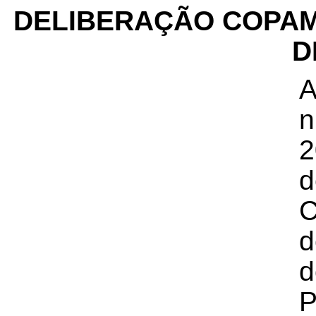
DELIBERAÇÃO COPA
D
A
n
d
C
d
d
P