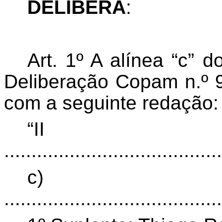
DELIBERA
:
Art. 1º A alínea “c” 
Deliberação Copam n.º 9
com a seguinte redação:
“
...
.....................................
c)
...
.....................................