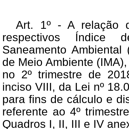
Art. 1º - A relação 
respectivos Índice 
Saneamento Ambiental 
de Meio Ambiente (IMA),
no 2º trimestre de 201
inciso VIII, da Lei nº 18
para fins de cálculo e d
referente ao 4º trimest
Quadros I, II, III e IV an