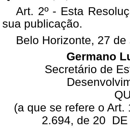
Art. 2º - Esta Resolu
sua publicação.
Belo Horizonte, 27 de
Germano Lu
Secretário de E
Desenvolvim
QU
(a que se refere o Ar
2.694, de 20
DE