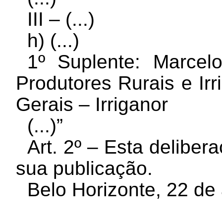
III – (...)
h) (...)
1º Suplente: Marce
Produtores Rurais e Ir
Gerais –
Irriganor
(...)”
Art. 2º – Esta deliber
sua publicação.
Belo Horizonte, 22 de 