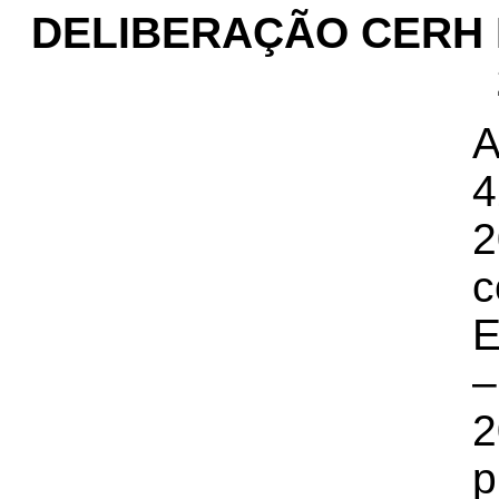
DELIBERAÇÃO CERH Nº
A
4
2
c
E
–
2
p