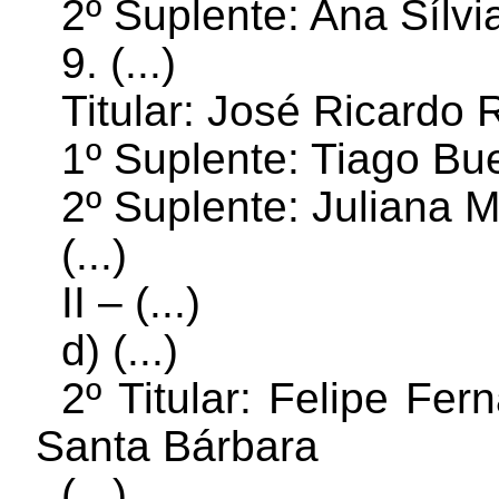
2º Suplente: Ana Sílv
9. (...)
Titular: José Ricardo
1º Suplente: Tiago Bu
2º Suplente: Juliana
M
(...)
II – (...)
d) (...)
2º Titular: Felipe Fe
Santa Bárbara
(...)