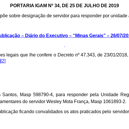
PORTARIA IGAM Nº 34, DE 25 DE JULHO DE 2019
põe sobre designação de servidor para responder por unidade a
ublicação – Diário do Executivo – “Minas Gerais” –
26/07/20
ções legais que lhe confere o Decreto nº 47.343, de 23/01/201
]
[2]
os Santos, Masp 598790-4, para responder pela Unidade Re
ulamentares do servidor Wesley Mota França, Masp 1061893-2.
a publicação ficando convalidados os atos praticados pelo serv