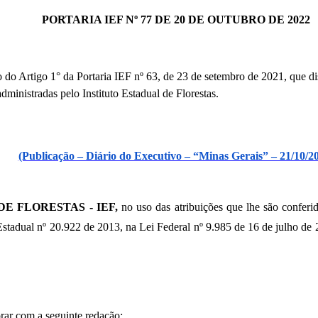
PORTARIA IEF Nº 77 DE 20 DE OUTUBRO DE 2022
o do Artigo 1° da Portaria IEF nº 63, de 23 de setembro de 2021, que d
ministradas pelo Instituto Estadual de Florestas.
(Publicação – Diário do Executivo – “Minas Gerais” – 21/10/2
E FLORESTAS - IEF,
no uso das atribuições que lhe são confer
 Estadual nº 20.922 de 2013, na Lei Federal nº 9.985 de 16 de julho de
orar com a seguinte redação: