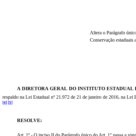
Altera o Parágrafo únic
Conservação estaduais ad
A DIRETORA GERAL DO INSTITUTO ESTADUAL D
respaldo na Lei Estadual nº 21.972 de 21 de janeiro de 2016, na Lei
[4]
[5]
RESOLVE:
Art. 1º - O inciso II do Parágrafo único do Art. 1° passa a vig