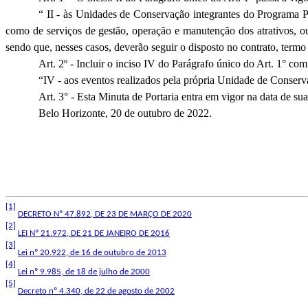
“ II - às Unidades de Conservação integrantes do Programa 
como de serviços de gestão, operação e manutenção dos atrativos, ou
sendo que, nesses casos, deverão seguir o disposto no contrato, term
Art. 2º - Incluir o inciso IV do Parágrafo único do Art. 1° com
“IV - aos eventos realizados pela própria Unidade de Conserv
Art. 3° - Esta Minuta de Portaria entra em vigor na data de su
Belo Horizonte, 20 de outubro de 2022.
[1]
DECRETO Nº 47.892, DE 23 DE MARÇO DE 2020
[2]
LEI Nº 21.972, DE 21 DE JANEIRO DE 2016
[3]
Lei nº 20.922, de 16 de outubro de 2013
[4]
Lei nº 9.985, de 18 de julho de 2000
[5]
Decreto nº 4.340, de 22 de agosto de 2002