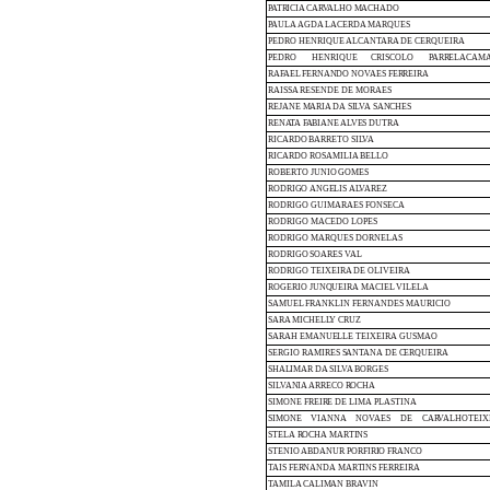
PATRICIA
CARVALHO
MACHADO
PAULA
AGDA
LACERDA
MARQUES
PEDRO
HENRIQUE
ALCANTARA
DE
CERQUEIRA
PEDRO
HENRIQUE
CRISCOLO
PARRELA
CAM
RAFAEL
FERNANDO
NOVAES
FERREIRA
RAISSA
RESENDE
DE MORAES
REJANE
MARIA
DA
SILVA
SANCHES
RENATA
FABIANE
ALVES
DUTRA
RICARDO
BARRETO
SILVA
RICARDO
ROSAMILIA
BELLO
ROBERTO
JUNIO
GOMES
RODRIGO
ANGELIS
ALVAREZ
RODRIGO
GUIMARAES
FONSECA
RODRIGO
MACEDO
LOPES
RODRIGO
MARQUES
DORNELAS
RODRIGO
SOARES
VAL
RODRIGO
TEIXEIRA
DE OLIVEIRA
ROGERIO JUNQUEIRA
MACIEL
VILELA
SAMUEL
FRANKLIN
FERNANDES
MAURICIO
SARA
MICHELLY
CRUZ
SARAH EMANUELLE
TEIXEIRA
GUSMAO
SERGIO
RAMIRES
SANTANA
DE
CERQUEIRA
SHALIMAR
DA
SILVA
BORGES
SILVANIA
ARRECO
ROCHA
SIMONE
FREIRE
DE
LIMA
PLASTINA
SIMONE
VIANNA
NOVAES
DE
CARVALHO
TEIX
STELA
ROCHA
MARTINS
STENIO
ABDANUR PORFIRIO
FRANCO
TAIS
FERNANDA
MARTINS
FERREIRA
TAMILA
CALIMAN
BRAVIN