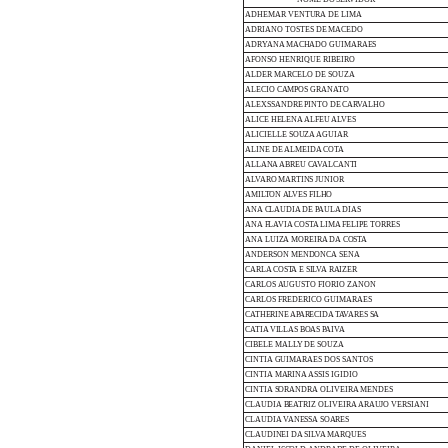
ADHEMAR
VENTURA
DE LIMA
ADRIANO
TOSTES
DE
MACEDO
ADRYANA
MACHADO
GUIMARAES
AFONSO
HENRIQUE
RIBEIRO
ALDER
MARCELO
DE
SOUZA
ALECIO
CAMPOS
GRANATO
ALEXSSANDRE
PINTO
DE
CARVALHO
ALICE
HELENA
ALFEU
ALVES
ALICIELLE SOUZA
AGUIAR
ALINE
DE
ALMEIDA
COTA
ALLANA
ABREU
CAVALCANTI
ALVARO
MARTINS
JUNIOR
AMILTON
ALVES
FILHO
ANA
CLAUDIA
DE
PAULA
DIAS
ANA
FLAVIA
COSTA
LIMA
FELIPE
TORRES
ANA
LUIZA
MOREIRA
DA
COSTA
ANDERSON MENDONCA
SENA
CARLA
COSTA
E
SILVA
RAIZER
CARLOS
AUGUSTO
FIORIO
ZANON
CARLOS
FREDERICO
GUIMARAES
CATHERINE
APARECIDA
TAVARES
SA
CATIA
VILLAS
BOAS
PAIVA
CIBELE
MALLY
DE
SOUZA
CINTIA
GUIMARAES
DOS SANTOS
CINTIA
MARINA
ASSIS IGIDIO
CINTIA
SORANDRA
OLIVEIRA
MENDES
CLAUDIA
BEATRIZ
OLIVEIRA
ARAUJO
VERSIANI
CLAUDIA
VANESSA
SOARES
CLAUDINEI
DA
SILVA
MARQUES