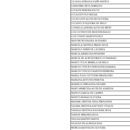
LILIANA
ADRIANA
NAPPI MATEUS
LISSANDRA
SILVA
MARQUES
LOVAINE
PEREIRA
SOUTO
LUCAS
DOVIGO
BIZIAK
LUCAS
GONCALVES
DE
OLIVEIRA
LUCIANO
JUNQUEIRA
DE
MELO
LUDMILA
LADEIRA
ALVES
DE
BRITO
LUIZ
GUSTAVO
DE
REZENDE
RAGGI
LUIZ
OTAVIO
MARTINS
CRUZ
MAIUME RUGHANIA
SA
SOARES
MARCELA
CRISTINA
PRADO
SILVA
MARCELO
JEBER
DE
LACERDA
MARCIA
APARECIDA
PINHEIRO
MARCIA
DE
ALBUQUERQUE
GUIMARAES
MARCO
TULIO
PARRELA
DE
MELO
MARCOS
VINICIUS
FERNANDES
AMARAL
MARCOS
VINICIUS
MARTINS
FERREIRA
MARIA
JULIA
COUTINHO
BRASILEIRO
MARIANA
ANTUNES
PIMENTA
MARIELLE
FERNANDA
TAVARES
MARY
APARECIDA
ALVES
DE
ALMEIDA
MATEUS
GARCIA
DE
CAMPOS
MATEUS
ROMAO
OLIVEIRA
MAYARA
CRISTINA
SILVA
FERNANDES
NAIARA
CRISTINA
AZEVEDO
VINAUD
NATALIA
CRISTINA
NOGUEIRA
SILVA
NAYANE
MIRANDA
SILVA
NEILDA
MARTINS
MATOS
OZANAN
DE
ALMEIDA
DIAS
PATRICIA
BATISTA
DE
OLIVEIRA