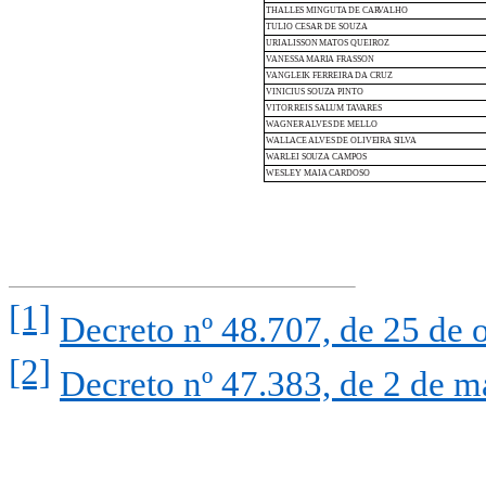
THALLES
MINGUTA
DE
CARVALHO
TULIO
CESAR
DE
SOUZA
URIALISSON
MATOS
QUEIROZ
VANESSA
MARIA
FRASSON
VANGLEIK
FERREIRA
DA
CRUZ
VINICIUS SOUZA
PINTO
VITOR
REIS SALUM
TAVARES
WAGNER
ALVES
DE
MELLO
WALLACE
ALVES
DE
OLIVEIRA
SILVA
WARLEI
SOUZA
CAMPOS
WESLEY
MAIA
CARDOSO
[1]
Decreto nº 48.707, de 25 de 
[2]
Decreto nº 47.383, de 2 de 