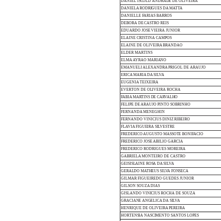
DANIEL
ISCOLD
ANDRADE
DE OLIVEIRA
DANIELA
RODRIGUES
DA
MATTA
DANIELLE
FARIAS
BARROS
DEBORA
DE
CASTRO REIS
EDUARDO
JOSE
VIEIRA
JUNIOR
ELAINE
CRISTINA
CAMPOS
ELAINE
DE
OLIVEIRA
BRANDAO
ELDER
MARTINS
ELMA
AYRAO MARIANO
EMANUELI
ALEXANDRA
PRIGOL
DE
ARAUJO
ERICA
MARIA
DA
SILVA
EUGENIA
TEIXEIRA
EVERTON DE OLIVEIRA
ROCHA
FABIA
MARTINS
DE
CARVALHO
FELIPE DE
ARAUJO
PINTO
SOBRINHO
FERNANDA
MENEGHIN
FERNANDO
VINICIUS
DINIZ
RIBEIRO
FLAVIA
FIGUEIRA
SILVESTRE
FREDERICO
AUGUSTO
MASSOTE
BONIFACIO
FREDERICO
JOSE
ABILIO
GARCIA
FREDERICO
RODRIGUES
MOREIRA
GABRIELA
MONTEIRO
DE
CASTRO
GEISISLAINE
ROSA
DA
SILVA
GERALDO
MATHEUS
SILVA
FONSECA
GILMAR
FIGUEIREDO
GUEDES
JUNIOR
GILSON SOUZA
DIAS
GISLANDO
VINICIUS
ROCHA
DE SOUZA
GRACIANE
ANGELICA
DA
SILVA
HENRIQUE
DE
OLIVEIRA
PEREIRA
HORTENSIA
NASCIMENTO
SANTOS
LOPES