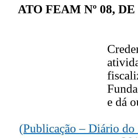
ATO FEAM Nº 08, DE
Creden
ativi
fisca
Funda
e dá o
(Publicação – Diário do