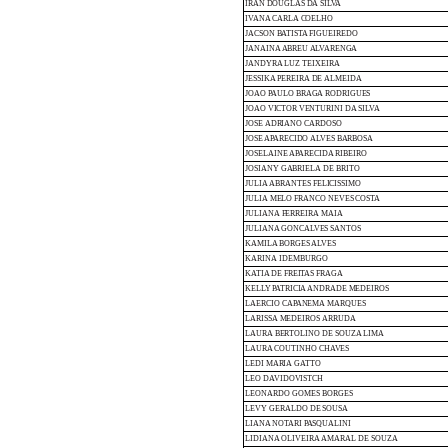
IRAN
DOUGLAS
DA
SILVA
IVANA
CARLA
COELHO
JACSON
BATISTA
FIGUEIREDO
JANAINA
ABREU
ALVARENGA
JANDYRA
LUZ
TEIXEIRA
JESSIKA
PEREIRA
DE
ALMEIDA
JOAO PAULO
BRAGA
RODRIGUES
JOAO
VICTOR VENTURINI
DA
SILVA
JOSE
ADRIANO
CARDOSO
JOSE
APARECIDO
ALVES
BARBOSA
JOSELAINE
APARECIDA
RIBEIRO
JOSIANY
GABRIELA
DE
BRITO
JULIA
ABRANTES
FELICISSIMO
JULIA
MELO FRANCO NEVES
COSTA
JULIANA
FERREIRA
MAIA
JULIANA
GONCALVES
SANTOS
KAMILA
BORGES
ALVES
KARINA
IDEMBURGO
KATIA
DE
FREITAS
FRAGA
KELLY
PATRICIA
ANDRADE
MEDEIROS
LAERCIO CAPANEMA
MARQUES
LARISSA
MEDEIROS
ARRUDA
LAURA
BERTOLINO
DE SOUZA
LIMA
LAURA
COUTINHO
CHAVES
LEDI
MARIA
GATTO
LEO
DAVIDOVISTCH
LEONARDO
GOMES
BORGES
LEVY
GERALDO
DE
SOUSA
LIANA
NOTARI
PASQUALINI
LIDIANA
OLIVEIRA
AMARAL
DE SOUZA