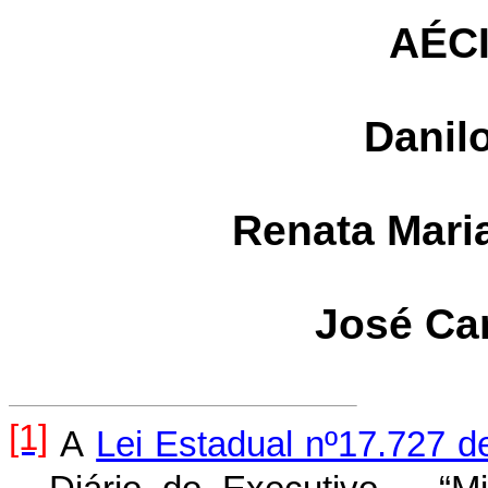
AÉC
Danil
Renata Mari
José Ca
[1]
A
Lei Estadual nº17.727 d