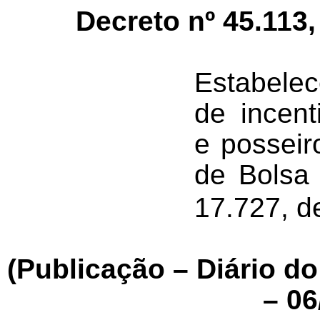
Decreto nº 45.113,
Estabele
de
incent
e
posseir
de Bolsa 
17.727, d
(Publicação – Diário d
– 06