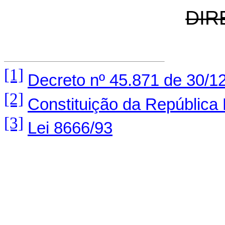
DIR
[1]
Decreto nº 45.871 de 30/1
[2]
Constituição da República 
[3]
Lei 8666/93