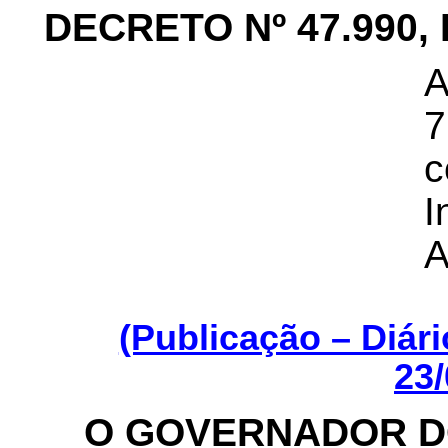
DECRETO Nº 47.990, 
A
7
c
I
A
(Publicação – Diár
23/
O GOVERNADOR D