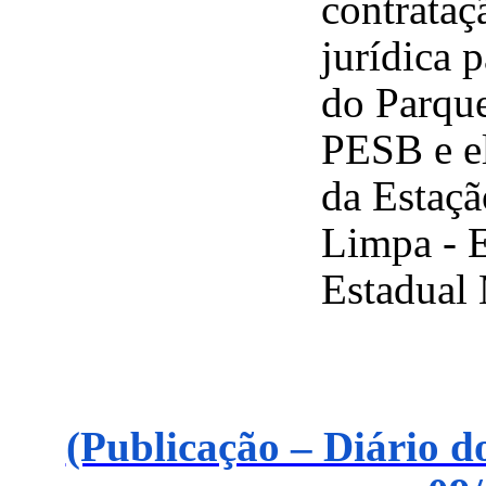
contrataç
jurídica 
do Parque
PESB e e
da Estaç
Limpa - 
Estadual
(Publicação – Diário d