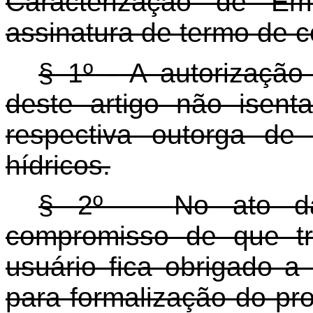
Caracterização de E
assinatura de termo de 
§ 1º - A autorização
deste artigo não isen
respectiva outorga de
hídricos.
§ 2º
No ato d
compromisso de que tr
usuário fica obrigado a
para formalização do pro