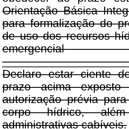
Orientação Básica Inte
para formalização do pr
de uso dos recursos híd
emergencia
____________________
Declaro estar ciente 
prazo acima exposto 
autorização prévia par
corpo hídrico, al
administrativas cabíveis.