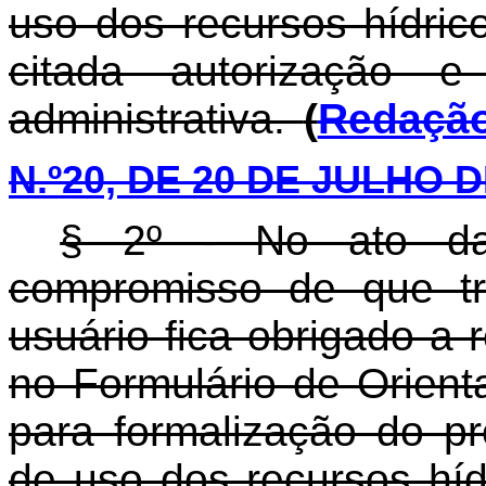
uso dos recursos hídri
citada autorização e
administrativa.
(
Redaçã
N.º20, DE 20 DE JULHO D
§ 2º - No ato da
compromisso de que tr
usuário fica obrigado a 
no Formulário de Orient
para formalização do pr
de uso dos recursos hí