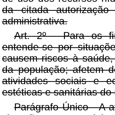
da citada autorização
administrativa.
Art. 2º - Para os fi
entende-se por situaçõ
causem riscos à saúde,
da população; afetem d
atividades sociais e 
estéticas e sanitárias d
Parágrafo Único - A 