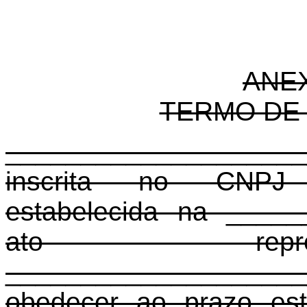
ANE
TERMO DE
____________________
inscrita no CNPJ 
estabelecida na ____
ato repre
____________________
obedecer ao prazo est