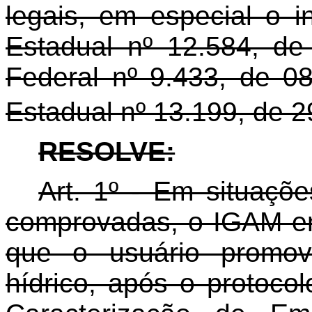
legais, em especial o in
Estadual nº 12.584, de
Federal nº 9.433, de 0
Estadual nº 13.199, de 2
RESOLVE:
Art. 1º - Em situaçõ
comprovadas, o IGAM emi
que o usuário promov
hídrico, após o protoco