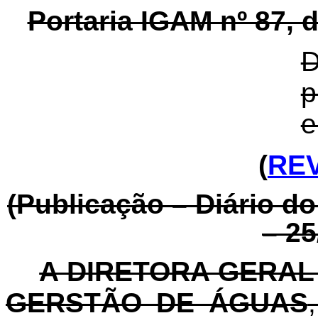
Portaria IGAM nº 87, 
D
p
e
(
RE
(Publicação – Diário d
– 25
A DIRETORA GERAL 
GERSTÃO DE ÁGUAS