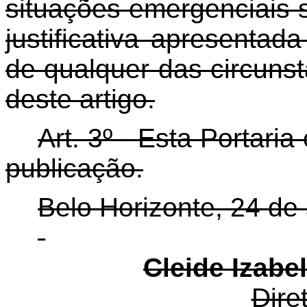
situações emergenciais 
justificativa apresenta
de qualquer das circuns
deste artigo.
Art. 3º - Esta Portari
publicação.
Belo Horizonte, 24 de
Cleide Izabe
Dire