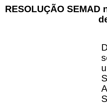
RESOLUÇÃO SEMAD nº 
d
D
s
u
S
A
S