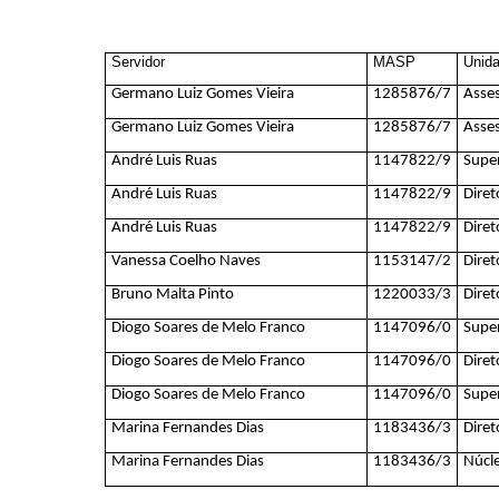
Servidor
MASP
Unida
Germano Luiz Gomes Vieira
1285876/7
Asses
Germano Luiz Gomes Vieira
1285876/7
Asse
André
Luis
Ruas
1147822/9
Super
André
Luis
Ruas
1147822/9
Diret
André
Luis
Ruas
1147822/9
Diret
Vanessa Coelho Naves
1153147/2
Diret
Bruno Malta Pinto
1220033/3
Diret
Diogo Soares de Melo Franco
1147096/0
Super
Diogo Soares de Melo Franco
1147096/0
Diret
Diogo Soares de Melo Franco
1147096/0
Super
Marina Fernandes Dias
1183436/3
Diret
Marina Fernandes Dias
1183436/3
Núcle