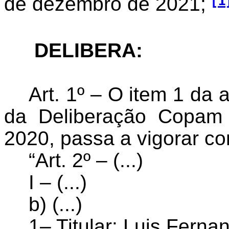
[1
de dezembro de 2021;
DELIBERA:
Art. 1º – O item 1 da a
da Deliberação Copam 
2020, passa a vigorar co
“Art. 2º – (...)
I – (...)
b) (...)
1– Titular: Luis Ferna