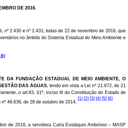
EMBRO DE 2016.
nº 2.430 e nº 2.431, todas de 22 de novembro de 2016, que
ventários no âmbito do Sistema Estadual do Meio Ambiente e
16)
TE DA FUNDAÇÃO ESTADUAL DE MEIO AMBIENTE, O
 GESTÃO DAS ÁGUAS
, tendo em vista a Lei nº 21.972, de 21
ente, o art.93, §1º, inciso III da Constituição do Estado de
[1]
[2]
[3]
[4]
[5]
[6]
 nº 46.636, de 28 de outubro de 2014,
mbro de 2016, a servidora Carla Eustáquio Ambrósio – MASP