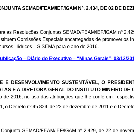
JUNTA SEMAD/FEAM/IEF/IGAM Nº. 2.434, DE 02 DE DEZ
era as Resoluções Conjuntas SEMAD/FEAM/IEF/IGAM nº 2.429, 
stituem Comissões Especiais encarregadas de promover os in
ursos Hídricos – SISEMA para o ano de 2016.
ublicação – Diário do Executivo – “Minas Gerais”- 03/12/20
E E DESENVOLVIMENTO SUSTENTÁVEL, O PRESIDEN
TAS E A DIRETORA GERAL DO INSTITUTO MINEIRO DE
 de 2016, no uso das atribuições que lhe conferem, respectivam
1, o Decreto nº 45.834, de 22 de dezembro de 2011 e o Decreto
lução Conjunta SEMAD/FEAM/IEF/IGAM nº 2.429, de 22 de nove