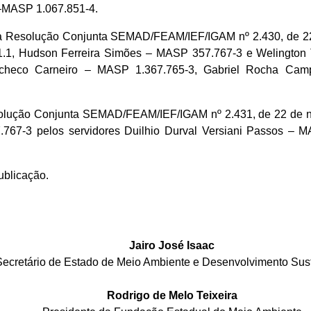
 –MASP
1.067.851-4.
” e “l” da Resolução Conjunta SEMAD/FEAM/IEF/IGAM nº 2.430, d
1.1, Hudson Ferreira Simões – MASP 357.767-3 e Welington T
heco Carneiro – MASP 1.367.765-3, Gabriel Rocha Camp
da Resolução Conjunta SEMAD/FEAM/IEF/IGAM nº 2.431, de 22 de
767-3 pelos servidores
Duilhio
Durval
Versiani
Passos – MA
ublicação.
Jairo José Isaac
Secretário de Estado de Meio Ambiente e Desenvolvimento Sus
Rodrigo de Melo Teixeira