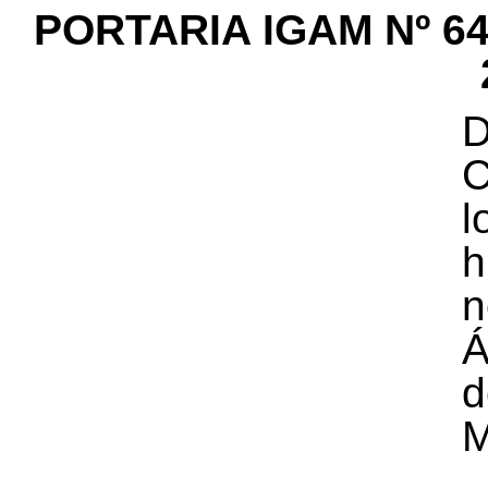
PORTARIA IGAM Nº 6
D
C
l
h
n
Á
d