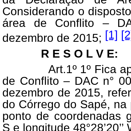
Considerando o disposto
área de Conflito – D
[1]
[2
dezembro de 2015;
R E S O L V E:
Art.1º 1º Fica 
de Conflito – DAC n° 00
dezembro de 2015, refe
do Córrego do Sapé, na 
ponto de coordenadas ge
S e longitude 48°28’20’